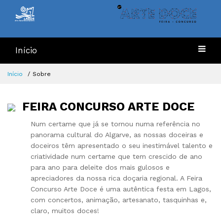
Início
Início
Sobre
FEIRA CONCURSO ARTE DOCE
Num certame que já se tornou numa referência no
panorama cultural do Algarve, as nossas doceiras e
doceiros têm apresentado o seu inestimável talento e
criatividade num certame que tem crescido de ano
para ano para deleite dos mais gulosos e
apreciadores da nossa rica doçaria regional. A Feira
Concurso Arte Doce é uma autêntica festa em Lagos,
com concertos, animação, artesanato, tasquinhas e,
claro, muitos doces!