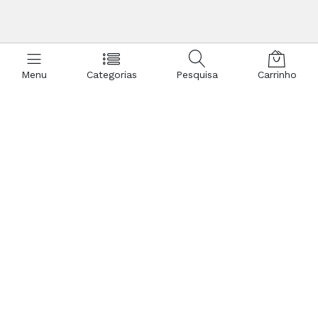
Menu
Categorias
Pesquisa
Carrinho
Diversão
Alimentação
Música ao
Tasquinhas
vivo
tradicionais